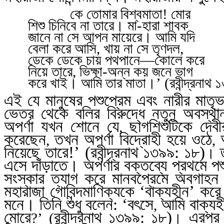
কে তোমার বি
শ্ব
মাতা! মোর
শিশু চিনিবে না তারে। মা-হারা শাবক
জানে না সে আপন মায়েরে। আমি যদি
বেলা করে আসি
,
খায় না সে তৃণদল
,
ডেকে ডেকে চায় পথপানে
—
কোলে করে
নিয়ে তারে
,
ভিক্ষা-অন্ন কয় জনে ভাগ
করে খাই। আমি তার মাতা।’ (রবীন্দ্রনাথ
১
এই যে মানুষের পশুপ্রেম এবং নারীর মাতৃভ
ভেতর থেকে বলির বিরুদ্ধে নতুন অবস্থ
অপর্ণা যখন শোনে যে
ছাগশিশুটিকে দেব
,
করেছেন
তখন অপর্ণা বিদ্রোহী হয়ে ওঠে
,
,
নিয়েছে তারে!’ (রবীন্দ্রনাথ
১৩৯৯: ১৮)
ত
।
এসে দাঁড়াতে। অপর্ণার বক্তব্যে প্রথমে পশ
সংস্কার ত্যাগ করে মানবপ্রেমে অবগাহন
মহারাজা গোবিন্দমাণিক্যকে ‘বাক্যহীন’ করে
মনে। তিনি শুধু বলেন: ‘বৎসে
আমি বাক্যহ
,
মোরে
রবীন্দ্রনাথ
১৩৯৯: ১৮)
এরপর অ
?’ (
।