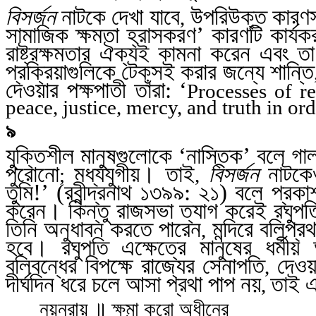
বিসর্জন
নাটকে দেখা যাবে
উপরিউক্ত কারণসম
,
সামাজিক ক্ষমতা হ্রাসকরণ’ কারণটি কার্য
রাষ্ট্রক্ষমতার ঐক্যই কামনা করেন এবং 
প্রক্রিয়াগুলিকে টেকসই করার জন্যে শান্তি
দেওয়ার পক্ষপাতী তাঁরা: ‘
Processes of r
peace, justice, mercy, and truth in ord
৯
যুক্তিশীল মানুষগুলোকে ‘নাস্তিক’ বলে গা
পুরোনো
মধ্যযুগীয়। তাই
বিসর্জন
নাটকেও
;
,
তুমি!’ (রবীন্দ্রনাথ
১৩৯৯: ২১) বলে প্রকাশ্
করেন। কিন্তু রাজসভা ত্যাগ করেই রঘুপত
তিনি অনুধাবন করতে পারেন
মন্দিরে বলিপ
,
হবে। রঘুপতি এক্ষেত্রে মানুষের ধর্মী
বলিবন্ধের বিপক্ষে রাজ্যের সেনাপতি
দেওয়
,
দীর্ঘদিন ধরে চলে আসা প্রথা পাপ নয়
তাই এ
,
নয়নরায় ॥ ক্ষমা করো অধীনের