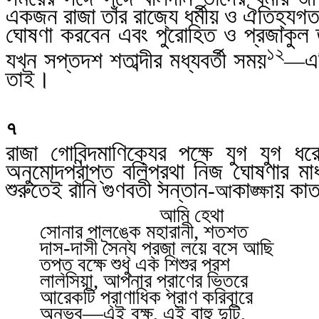
একজন রাজা তাঁর রাজ্যে ধর্মীয় ও ঐতিহ্যগ
ঘোষণা করবেন এবং পুরোহিত ও প্রজাকুল 
১২
যখন সপ্তদশ শতাব্দীর মধ্যবর্তী সময়
এ
—
তাই।
৭
রাজা গোবিন্দমাণিক্যের পক্ষে যুগ যুগ 
অনুমোদপ্রাপ্ত বলিপ্রথা নিজ ঘোষণার 
শুরুতেই রানি গুণবতী সন্তান
কা
য় কাত
-আ
ঙ্ক্ষা
আমি হেথা
সোনার পালঙ্কে মহারানী
,
শতশত
দাস-দাসী সৈন্য প্রজা লয়ে বসে আছি
তপ্ত বক্ষে শুধু এক শিশুর পরশ
লালসিয়া
,
আপনার প্রাণের ভিতরে
আরেকটি প্রাণাধিক প্রাণ করিবারে
অনুভব
—
এই বক্ষ
,
এই বাহু দুটি
,