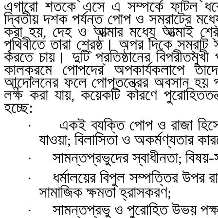
এগারো শতকে এসে এ সম্পর্কে ফাটল ধ
দ্বিতীয় দশক পর্যন্ত পোপ ও সম্রাটের মধ্য
করা হয়
দেহ ও আত্মার মধ্যে আত্মাই শ
,
পৃথিবীতে তারা শ্রেষ্ঠ। অপর
দিকে সম্রাট 
করতে চায়। দুটি প্রতিষ্ঠানের বিপরীতমুখী
কালক্রমে পোপদের অপকার্যকলাপে তাদে
আন্দোলনের ফলে পোপতন্ত্রের অবসান হয়
লক্ষ করা যায়
কয়েকটি কারণে পুরোহিততন্ত
,
হচ্ছে:
একই ব্যক্তি পোপ ও রাজা হিস
·
যাওয়া
বিলাসিতা ও অকর্মণ্যতার কার
;
সামন্তপ্রভুদের স্বাধীনতা
বিষয়-স
·
;
ধর্মালয়ের বিপুল সম্পত্তির উপর 
·
সামাজিক ক্ষমতা হ্রাসকরণ
;
সামন্তপ্রভু ও পুরোহিত উভয় পক্
·