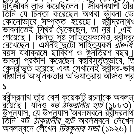
দীর্ঘজীবন লাভ করেছিলেন। জীবনব্যাপী তাঁর
তিনি যে চিন্তা করেছেন অথবা ভাবনা ভ
কোনোভাবে সম্পৃক্ত হয়েছে। রবীন্দ্
ভাবনাতেই স্থির থেকেছেন
তা নয়। এই ভা
,
পেয়েছে। কিন্তু সৃষ্ট সাহিত্যকর্মেও রবীন্দ
রেখেছেন। এমনই দুটো সাহিত্যকর্ম
রাজর্ষি
বয়স যথাক্রমে ছাব্বিশ ও
নত্রিশ বছর।
উ
ভাবনা প্রকাশ করেছেন বহুবিস্তৃতভাবে
ত
,
কেন্দ্রীভূত হয়েছে এবং সেখানেই রবীন্দ্র
ভাব
-
বাঙালির আধুনিকতার অভিযাত্রায় আজও প্র
১
রবীন্দ্রনাথ তাঁর বেশ কয়েকটি রচনাকে অব
রয়েছে। যদিও
বউ ঠাকুরানীর হাট
(১৮৮৩) 
উপন্যাস
যে উপন্যাস অবলম্বনে রবীন্দ্রন
,
তিনি
বউ ঠাকুরানীর হাট
অবলম্বনে লেখে
অবলম্বনে লেখেন
চিরকুমার সভা
(১৯২৬)। সব