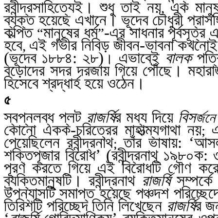
রবীন্দ্রসাহিত্যেই। শুধু তাই নয়
এক মানুষ
,
ব্যক্ত হয়েছে এখানে। ভূদেব চৌধুরী প্রাস
কল্পিত
মানুষের ধর্ম
-এর সাধনার পূর্বসূত্র
“
”
হবে
এই গভীর নিবিড় জীবন-ভাবনা কখনোই শ
,
(ভূদেব
১৮৮৪: ২৮)
এভাবেই
বালক
পত্র
।
বড়োদের সদর দরজায় গিয়ে পৌঁছে। মহারাজা
হিসেবে শ্রদ্ধার্হ হয়ে ওঠেন।
৫
স্বপ্নলব্ধ প্লট
রাজর্ষি
র মধ্য দিয়ে
বিস
র্জনে
কোনো একক-চরিত্রের মাহাত্ম্যগাথা নয়
এ
;
পেয়েছিলেন রবীন্দ্রনাথ
তাঁর ভাষায়: ‘আসল
;
শক্তিপূজার বিরোধ’ (রবীন্দ্রনাথ
১৯৮০ক: 
পূরণ করতে গিয়ে এই বিরোধটি গৌণ কর
ব্যক্তিমানুষটি। রবীন্দ্রনাথ
রাজর্ষি
সম্পর্ক
উপন্যাসটি সমাপ্ত হয়েছে পঞ্চদশ পরিচ্ছেদে’
তিরিশটি পরিচ্ছেদ তিনি লিখেছেন
রাজর্ষি
র জ