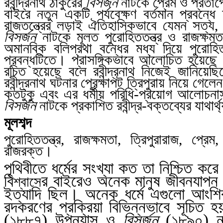
রবীন্দ্রনাথ ঠাকুরের
বিসর্জন
নাটকে প্রেম ও প্রতাপের 
বাইরে নতুন একটি পর্যবেক্ষণ বর্তমান প্রবন্ধ
রাজতন্ত্রের লড়াই ঐতিহাসিকভাবে যেমন সত্য
বিসর্জন
নাটকে মূলত পুরোহিততন্ত্র ও রাজক্ষমত
অমানবিক বলিপ্রথা বন্ধের মধ্য দিয়ে পুরোহিত
প্রবন্ধটিতে। প্রাসঙ্গিকভাবে আলোচিত হয়েছে
রচিত হয়েছে বলে রবীন্দ্রনাথ নিজেই জানিয়ে
রবীন্দ্রনাথ ঘটনার প্রেক্ষাপট ত্রিপুরায় নিয়ে গেলেন
কতটুকু এবং এর ধর্মীয় পরিধি-প্রয়োগ আলোচনাসহ
বিসর্জন
নাটকে প্রকাশিত রবীন্দ্র-বক্তব্যের যাথার
মূলশব্দ
পুরোহিততন্ত্র
,
রাজক্ষমতা
,
ত্রিপুরারাজ
,
প্রেম
রাজরক্ত
।
পৃথিবীতে ধর্মের সংখ্যা কত তা নিশ্চিত করে
বি
র বাইরেও অনেক মানুষ জীবনযাপন
শ্বাসে
ইত্যাদি ছিল। অনেক ধর্মে এগুলো আংশ
রদকরণের প্রক্রিয়া বিভিন্নভাবে সূচিত হয়
(১৮৮৭) উপন্যাস ও
বিসর্জন
(১৮৯০) না