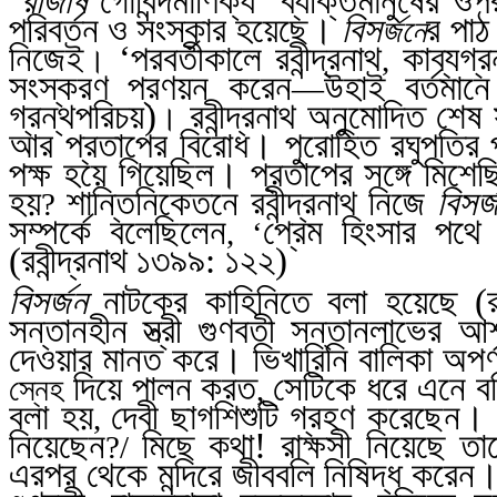
‘
রাজর্ষি
গোবিন্দমাণিক্য’ ব্যক্তিমানুষের 
পরিবর্তন ও সংস্কার হয়েছে।
বিস
র পাঠ
র্জনে
নিজেই
‘পরবর্তীকালে রবীন্দ্রনাথ
কাব্যগ্
।
,
সংস্করণ প্রণয়ন করেন
উহাই বর্তমানে 
—
গ্রন্থপরিচয়)
রবীন্দ্রনাথ অনুমোদিত শেষ
।
আর প্রতাপের বিরোধ। পুরোহিত রঘুপতির প
পক্ষ হয়ে গিয়েছিল। প্রতাপের সঙ্গে মিশেছ
হয়
শান্তিনিকেতনে রবীন্দ্রনাথ নিজে
বিসর্
?
সম্পর্কে বলেছিলেন
প্রেম হিংসার পথে
, ‘
(রবীন্দ্রনাথ
১৩৯৯: ১২২)
বিসর্জন
নাটকের কাহিনিতে বলা হয়েছে (রবী
সন্তানহীন স্ত্রী গুণবতী সন্তানলাভে
দেওয়ার মানত করে। ভিখারিনি বালিকা অপর্ণ
দিয়ে পালন করত
সেটিকে ধরে এনে বল
স্নেহ
,
বলা হয়
দেবী ছাগশিশুটি গ্রহণ করেছেন।
,
নিয়েছেন
মিছে কথা! রাক্ষসী নিয়েছে তারে
?/
এরপর থেকে মন্দিরে জীববলি নিষিদ্ধ করেন।