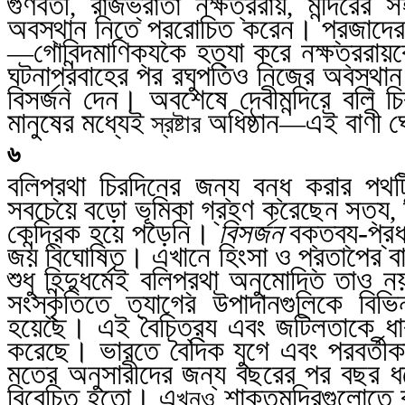
গুণবতী
রাজভ্রাতা নক্ষত্ররায়
মন্দিরের 
,
,
অবস্থান নিতে প্ররোচিত করেন। প্রজাদে
গোবিন্দমাণিক্যকে হত্যা করে নক্ষত্ররা
—
ঘটনাপ্রবাহের পর রঘুপতিও নিজের অবস্থান
বিসর্জন দেন। অবশেষে দেবীমন্দিরে বলি চি
মানুষের মধ্যেই
অধিষ্ঠান
এই বাণী ঘ
স্রষ্টার
—
৬
বলিপ্রথা চিরদিনের জন্য বন্ধ করার পথটি 
সবচেয়ে বড়ো ভূমিকা গ্রহণ করেছেন সত্য
,
কেন্দ্রিক হয়ে পড়েনি।
বিসর্জন
বক্তব্য-প্র
জয় বিঘোষিত। এখানে হিংসা ও প্রতাপের বাহ
শুধু হিন্দুধর্মেই বলিপ্রথা অনুমোদিত তাও 
সংস্কৃতিতে ত্যাগের উপাদানগুলিকে বিভ
হয়েছে। এই বৈচিত্র‍্য এবং জটিলতাকে ধারণ ক
করেছে। ভারতে বৈদিক
যুগে এবং পরবর্তীকা
মতের অনুসারীদের জন্য বছরের পর বছর ধরে ব
বিবেচিত হতো। এ
শাক্তমন্দিরগুলোতে
খনও