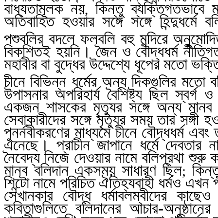
বাধ্যতামূলক নয়
কিন্তু ব্যক্তিগতভাবে 
,
অতিবাহিত হওয়ার সঙ্গে সঙ্গে হিন্দুধর্ম
পশুবলির বদলে ফলবলি বহু মন্দিরে অনুমোদিত
বিকশিতই হয়নি। জৈন ও বৌদ্ধধর্ম নীতিগত
মহাবীর বা বুদ্ধের উদ্দেশ্যে ধূপের মতো ভ
চীনে বিভিন্ন ধর্মের অন্য দিকগুলির মতো ব
উপাসনার অপরিহার্য বৈশিষ্ট্য ছিল স্বর্গ 
একজন শাসকের মৃত্যুর সঙ্গে অন্য মানব 
সেবাকারীদের সঙ্গে মৃত্যুর সময় তার সঙ্গ
পুনর্নবীকরণের মাধ্যমে চীনে বৌদ্ধধর্ম এবং
এনেছে। প্রাচীন জাপানে ধর্মে দেবতার ন
নৈবেদ্য নিজে দেওয়ার নামে বলিপ্রথা শুরু 
মানব বলিদান একসময় সাধারণ ছিল
কিন্ত
;
শিন্টো নামে পরিচিত ঐতিহ্যবাহী ধর্মও এখন
সেখানকার বৌদ্ধ
ধর্মাবলম্বীদের কাছেও
কবিতাগুলিতে বলিদানের আচার-অনুষ্ঠানের