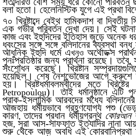
শতাব্দীরও বেশি সময় ধরে কোনো পরিবর্তন 
বলা হতো। হেলেনিস্টিক যুগে এই প্রথা ব
৭০ খ্রিষ্টাব্দে বেইথ হামিকদাশ বা দ্বিতীয়
এক গভীর পরিবর্তন দেখা দেয়। সেই ঘটন
কাজ এবং ইহুদিদের ইতিহাস জুড়ে অনেক ধর
ধ্বংসের সঙ্গে সঙ্গে বলিদানের ব্যবস্থা বন
আধুনিক ইহুদি ধর্মে এ
অর্থোডক্স প্রার
খনও
পুনঃপ্রতিষ্ঠার জন্য প্রার্থনা রয়েছে। তবে
,
সংশোধন করেছে। খ্রিষ্টান সম্প্রদায়গুলি
হয়েছিল। শেষ নৈশভোজের আগে ক্রুশে যিশু 
হয়। খ্রিষ্টধর্মাবলম্বীদের মতে খ্রিষ্
)
তাই ধর্মানুষ্ঠানে এটি 
Petropoulou
।
প্রাক-ইসলামিক আরবদের মধ্যে বলিদানের 
আজহায় ধর্মীয়ভাবে গ্রহণযোগ্য পশু (ভেড়
কারণ
তাদের প্রধান ধর্মীয়গ্রন্থ
কো
ন 
,
রআ
হজ
সুরা আস-সাফফাত ইত্যাদির নানা আয়
,
শুরু থেকে আজ অবধি এই কোরবানিপ্রথা