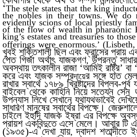
কোষাগার থেকে অর্থ ও সম্পদ মন্দিরগুলোতে
‘
The stele states that the king induc
the nobles in their towns. We do
evidently scions of local priestly fami
of the flow of wealth in pharaonic
king’s estates and treasuries to thos
offerings were enormous.’ (Lisbeth
খুবই শক্তিশালী ছিল এবং ফ্রান্সের প্র
পেত গির্জা অর্থাৎ যাজকগণ
উপরন্তু সাধা
,
অবস্থায় তৎকালীন রাজা ‘আমিই রাষ্ট্র’ বা 
করে এবং যাজক সম্প্র
র সঙ্গে হাত মে
দায়ে
রাখার স্বার্থে ১৭৮৯ খ্রিষ্টাব্দের বিপ্লব
বাইবেল থেকে কাহিনি নিয়ে সত্যেন সেন
উপন্যাস লিখে সেখানে যথাযথভাবেই দেখি
সাধারণ মানুষের স্বার্থের বিপক্ষে। জেরুশ
চাইলে ইহুদি যাজক ইষ্রা এর বিপক্ষে অবস
প্রায়শ একবিন্দুতে এসে মেলে। আবার টি এ
(১৯৩৫)-এ দেখা যায়
দ্বাদশ শতাব্দীতে ই
,