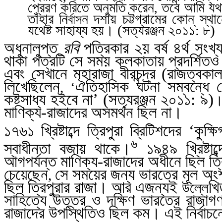
প্রেরণ করিতে অনুমতি করেন
তবে আমি যথাস
,
তাঁহার নি
ন দশায় চট্টগ্রামের কোন্ স্থ
র্বাস
যথেষ্ট সাহায্য হয়। (সত্যরঞ্জন
২০১১: ৮)
অধুনালুপ্ত
রবি
পত্রিকার ২য় বর্ষ ৪র্থ সংখ
থাকা পত্রটি সে
সময় কলকাতায় প্রদর্শিতও
এবং সেখানে মহারাজা বীরচন্দ্র (রাজত্বক
লিখেছিলেন
ঐতিহাসিক ঘটনা সম্বন্ধে 
, ‘
কষ্টসাধ্য হইবে না’ (সত্যরঞ্জন
২০১১: ৯)
মাণিক্য-রাজাদের অসমর্থন ছিল না।
১৭৬১ খ্রিষ্টাব্দে ত্রিপুরা ব্রিটিশদের ‘কু
৬
স্বাধীনতা বজায় থাকে।
১৯৪৯ খ্রিষ্টা
আগপর্যন্ত মাণিক্য-রাজাদের অধীনে ছিল ত্রিপুর
চেয়েছেন
সে
সময়ের জন্য ভারতের মূল অংশ থ
,
ছিল ত্রিপুরার রাজা। আর এজন্যই
খি
উল্লে
সাহিত্যে উত্তর ও দক্ষিণ ভারতের রাজা
রাজাদের উপস্থিতিও ছিল কম। এই নির্বাচনে