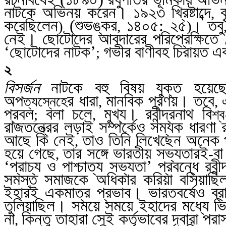
নাটকে অভিনয় করেন। ১৯২৩ খ্রিষ্টাব্দে
,
করেছিলেন
(শুভঙ্কর
১৪০৫: ২৫
তবু
)
,
)।
নেই। ছোটোদের আবদারের পরিপ্রেক্ষিতে
‘ছোটোদের নাটক’
গভীর বাণীবহ চিরায়ত 
;
২
বিসর্জন
নাটকে বহু
বিষয় যুক্ত হয়েছ
অপ
র ধারা
মানবিক প্রণয়। তবে
ত্যস্নেহে
,
,
প্রবল
বলা চলে
মুখ্য। রবীন্দ্রনাথ বি
;
,
শ্ব
রাজতন্ত্রের লড়াই সম্পর্কেও সম্যক ধারণ
আছে কি নেই
তাও তিনি লিখেছেন অনেক প্
,
হয়ে গেছে
তার সঙ্গে ভারতীয় সভ্যতারই
বা
,
-
‘প্রাচ্য ও পাশ্চাত্য সভ্যতা’ প্রবন্ধে রব
সমস্ত সমাজকে অধিকার করিয়া বসিয়াছি
ইহারই একমাত্র প্রভাব। ভারতবর্ষেও ব্র
তুলিয়াছিল। সময়ে সময়ে ইহাদের মধ্যে ভি
না
কিন্তু তাহারা সেই কর্তৃভাবের দ্বারা পরা
,