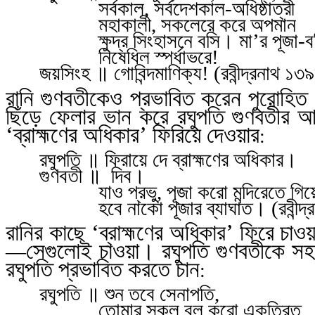
সর্বকাল
,
সর্বদেশকাল-অধিষ্ঠাত্রী
মহাকালী
,
সকলেরে করে অপমান
ক্ষুদ্র সিংহাসনে বসি। মা’র পূজা-ব
নিষেধিল স্পর্ধাভরে!
জয়সিংহ ॥ গোবিন্দমাণিক্য! (রবীন্দ্রনাথ
১৩৯
রানি গুণবতীকেও প্রভাবিত করেন পুরোহিত।
ছিঁড়ে ফেলার ভান করে রঘুপতি গুণবতীর
‘ব্রাহ্মণের অধিকার’ ফিরিয়ে দেওয়ার
:
রঘুপতি ॥ ফিরায়ে দে ব্রাহ্মণের অধিকার।
গুণবতী ॥
দিব।
যাও প্রভু
,
পূজা করো মন্দিরেতে গিয়
হবে নাকো পূজার ব্যাঘাত। (রবীন্দ্
রানির কাছে ‘ব্রাহ্মণের অধিকার’ ফিরে চ
সেগুলোই চাওয়া। রঘুপতি গুণবতীকে স
—
রঘুপতি প্রভাবিত করতে চান
:
রঘুপতি ॥ শুন তবে সেনাপতি
,
তোমার সকল বল করো একত্রিত