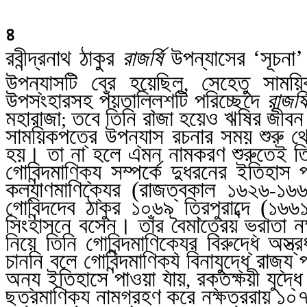
৪
রবীন্দ্রনাথ ঠাকুর
রাজর্ষি
উপন্যাসের ‘সূচনা
উপন্যাসটি বের হয়েছিল
সেহেতু সাময়ি
,
উপসংহারসহ পঁয়তাল্লিশটি পরিচ্ছেদে
রাজর্ষ
মহারাজা
তবে তিনি রাজা হয়েও ঋষির জীব
;
সাময়িকপত্রে উপন্যাস রচনার সময় শুরু 
হয়। তা না হলে এমন নামকরণ শুরুতেই ত
গোবিন্দমাণিক্য সম্পর্কে দুধরনের ইতিহাস প
কল্যাণমাণিক্যের (রাজত্বকাল ১৬২৬
১৬৬
-
গোবিন্দদেব ঠাকুর ১০৬৯ ত্রিপুরাব্দে (১৬৬১ 
সিংহাসনে বসেন। তাঁর বৈমাত্রেয় ভ্রাতা নক
নিয়ে তিনি গোবিন্দমাণিক্যের বিরুদ্ধে অস্
চাননি বলে গোবিন্দমাণিক্য বিনাযুদ্ধে রাজ্য
অন্য ইতিহাসে পাওয়া যায়
রক্তক্ষয়ী যুদ্
,
ছত্রমাণিক্য নামগ্রহণ করে নক্ষত্ররায় ১০৭০ 