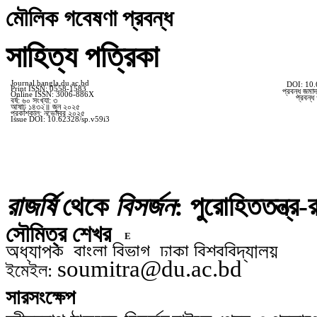
মৌলিক
গবেষণা
প্রবন্ধ
সাহিত্য পত্রিকা
Journal.bangla.du.ac.bd
DOI: 10.
Print ISSN: 0558-1583
প্রবন্ধ জমা
Online ISSN: 3006-886X
প্রবন্ধ
বর্ষ
:
৬০ সংখ্যা
: ৩
আষাঢ়
১৪৩২
॥
জুন
২০২৫
প্রকাশকাল
:
নভেম্বর ২০২
৫
Issue DOI: 10.62328/
sp.v
59i3
রাজর্ষি
থেকে
বিসর্জন
: পুরোহিততন্ত্র-
সৌমিত্র শেখর
অধ্যাপক
,
বাংলা বিভাগ
,
ঢাকা বি
শ্ব
বিদ্যালয়
soumitra@du.ac.bd
ইমেইল:
সারসংক্ষেপ