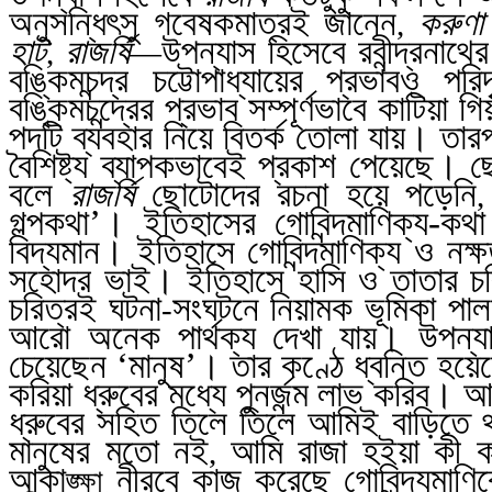
অনুসন্ধিৎসু গবেষকমাত্রই জানেন
করুণা
,
হাট
রাজর্ষি
উপন্যাস হিসেবে রবীন্দ্রনাথ
,
—
বঙ্কিমচন্দ্র চট্টোপাধ্যায়ের প্রভাবও প
বঙ্কিমচন্দ্রের প্রভাব সম্পূর্ণভাবে কাটিয়া গ
পদটি ব্যবহার নিয়ে বিতর্ক তোলা যায়। তা
বৈশিষ্ট্য ব্যাপকভাবেই প্রকাশ পেয়েছে। 
বলে
রাজর্ষি
ছোটোদের রচনা হয়ে পড়েনি
,
গল্পকথা’। ইতিহাসের গোবিন্দমাণিক্য-
বিদ্যমান। ইতিহাসে গোবিন্দমাণিক্য ও নক্
সহোদর ভাই। ইতিহাসে হাসি ও তাতার চ
চরিত্রই ঘটনা
সংঘটনে নিয়ামক ভূমিকা পা
-
আরো অনেক পার্থক্য দেখা যায়। উপন্যাস
চেয়েছেন ‘মানুষ’। তার কণ্ঠে ধ্বনিত হয়ে
করিয়া ধ্রুবের মধ্যে পুনর্জন্ম লাভ করিব।
ধ্রুবের সহিত তিলে তিলে আমিই বাড়িতে থা
মানুষের মতো নই
আমি রাজা হইয়া কী করি
,
আকা
নীরবে কাজ করেছে গোবিন্দ্যমাণিক
ঙ্ক্ষা