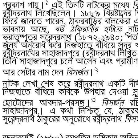
১
প্রকাশ পায়।
এই তিনটি নাটকের মধ্যে
ব
রবীন্দ্রনাথ লিখেছিলেন। ১৮৮৯ খ্রিষ্টাব্দে
ফিরে জানতে পারেন
ঠাকুরবাড়ির বালকেরা 
,
ভাবনায় আছে
বউ ঠাকুরানীর হাট
কে নাট
,
ভ্রাতুষ্পুত্র সুরেন্দ্রনাথ (১৮৭২
১৯৪০
পিত
-
;
জন্য অনুরোধ করে নিজহাতে বাঁধিয়ে সুন্দ
রবীন্দ্রনাথের সাহাজাদপুরে (রবীন্দ্রনাথ লি
তিনি সাহাজাদপুরে চলে আসেন এবং গ্রামী
২
আর সেটার নাম দেন
বিসর্জন
।
নাটক লেখা শেষ করে রবীন্দ্রনাথ একটি দীর
নিজহাতে বাঁধিয়ে কবিকে উপহার দেওয়া স
৩
ছোটোদের আবদার-প্রসঙ্গ।
বিসর্জন
রচি
সাহাজাদপুর। এ
কথা নিশ্চিত যে
ঠাকুর
,
সুরেন্দ্রনাথ ঠাকুরের অনুরোধে রবীন্দ্রনাথ
বিসর
রচনাবর্ষেই (১৮৯০) রঘুপতির ভূমিকায় অভি