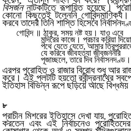
, ‘
?’ (
বিসর্জন
নাটকটিতে রূপায়িত হয়েছে। পুরোহ
কোনো কিছুতেই টলেননি গোবিন্দমাণিক্য।
করবে তাদের তিনি শাস্তি হিসেবে নির্বাসন
দণ্
গোবিন্দ ॥ ঠাকুর
,
সময় নষ্ট হয়। যাও এবে
মন্দিরের কাজে। প্রচার করিয়া দিয়
পথে যেতে যেতে
,
আমার ত্রিপুররাজ
যে করিবে জীবহত্যা জীবজননীর
পূজাচ্ছলে
,
তারে দিব নির্বাসনদ
ণ্ড
। 
এরপর পুরোহিত ও রাজার বিরোধ শুধু আর রা
করে। এই প্লটটি হয়তো রবীন্দ্রনাথের স্বপ্
ইতিহাস বিভিন্ন রূপে ছড়িয়ে আছে বি
ময়।
শ্ব
৮
প্রাচীন মিশরের ইতিহাসে দেখা যায়
পুরোহিত
,
করতেন এবং এই নির্বাচনেও পুরোহিতদের