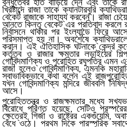
বন্ধুত্বের হাত বাড়িয়ে দেন এবং তাকে র
খ্রিষ্টাব্দে রাজা তাকে ক্যানটারবুরি ক্যা
বেকেট রাজাকে সাহায্য করবেন। রাজা চেয়ে
আনতে কিন্তু বেকেট এর প্রতিবাদ করলে রা
নির্বাসনে থাকার পর ইংল্যান্ডে ফিরে আ
পরিসমাপ্ত হয় না। অবশেষে ক্যাথিড্রালে
করান। এই ঐতিহাসিক ঘটনাকে কেন্দ্র কর
কর্তৃত্ব ও রাজার ক্ষমতার লড়াইয়ের শি
গোবিন্দমাণিক্য ও পুরোহিত রঘুপতির এমন এ
রাজা হলেও গোবিন্দমাণিক্য
এমনকি মহারানি
,
স্বাভাবিকভাবে কথা বলেন এই রাজপুরোহিত
যখন গোবিন্দমাণিক্য মন্দিরে জীববলি নিষি
আসে।
পুরোহিততন্ত্র ও রাজক্ষমতার মধ্যে সখ্য
বিরোধে পরিণত হয়েছে
সেটিও পরস্পরের
,
ক্ষেত্রেই গির্জা ও রাষ্ট্রের একগুঁয়েমি
অবাস
,
বেঁধে ওঠে। প্রথম দিকে পারস্পরিক স্বা