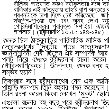
বালিকা অত্যন্ত করুণ ব্যাকুলতার সঙ্গে ত
বালিকার এই কাতরতায় তাহার বাপ অন্তরে 
প্রশ্নটাকে চাপা দিতে চেষ্টা করিতেছে
জা
—
স্বপ্নে-পাওয়া গল্প এবং অন্য লেখা আ
গোবিন্দমাণিক্যের পুরাবৃত্ত মিশাইয়া
রাজর্ষ
লাগলাম। (রবীন্দ্রনাথ
১৩৮৮: ১৪৪-
৪৫)
১
বালক
ছিল ঠাকুরবাড়ির পারিবারিক মাসিক পত
দেবেন্দ্রনাথের দ্বিতীয় পুত্র সত্যেন্দ্রনা
জ্ঞানদানন্দিনী দেবী ছিলেন এর সম্পাদক আর র
প্লট নিয়ে
বা
রবীন্দ্রনাথ রচনা করে
লকে
গোবিন্দমাণিক্যের। উল্লেখ্য
বালক
বন্ধ হয়
,
সম্ভব হয়নি।
ত্রিপুরার সঙ্গে রবীন্দ্রনাথের যেন এক আত্
পাহাড়ি জনপদে তিনি বহুবার গমন করেছেন। কি
তিনি রচনা করেন কিংবা লেখেন ‘মুকুট’ ছোটো
এগুলো রচনার বহু
বছর পরে রবীন্দ্রনাথ ত
গমন করেন ১৮৯৯ খ্রিষ্টাব্দে
মহারাজা
,