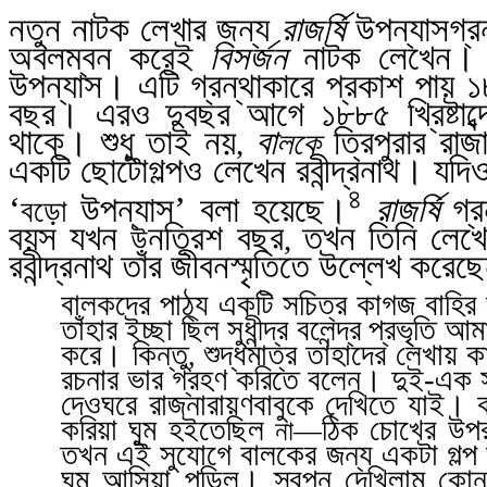
নতুন নাটক লেখার জন্য
রাজর্ষি
উপন্যাসগ্রন্
অবলম্বন করেই
বিসর্জন
নাটক লেখেন
উপন্যাস। এটি গ্রন্থাকারে প্রকাশ পায় ১৮৮৭
বছর। এরও দুবছর আগে ১৮৮৫ খ্রিষ্টাব্
থাকে। শুধু তাই নয়
বা
ত্রিপুরার রাজ
,
লকে
একটি ছোটোগল্পও লেখেন রবীন্দ্রনাথ। যদি
৪
‘
উপন্যাস’ বলা হয়েছে।
রাজর্ষি
গ্র
বড়ো
বয়স যখন
নত্রিশ বছর
তখন তিনি লেখ
উ
,
রবীন্দ্রনাথ তাঁর জীবনস্মৃতিতে উল্লেখ করেছ
বালকদের পাঠ্য একটি সচিত্র কাগজ বাহির 
তাঁহার ইচ্ছা ছিল সুধীন্দ্র বলেন্দ্র প্র
করে। কিন্তু
শুদ্ধমাত্র তাহাদের লেখায় 
,
রচনার ভার গ্রহণ করিতে বলেন। দুই-এক স
দেওঘরে রাজনারায়ণবাবুকে দেখিতে যাই। 
করিয়া ঘুম হইতেছিল
ঠিক চোখের উ
না
—
তখন এই সুযোগে বালকের জন্য একটা গল্প ভাবি
ঘুম আসিয়া পড়িল। স্বপ্ন দেখিলাম কোন্-