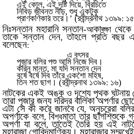
এই কোল
,
এই দৃষ্টি দিয়ে
,
বিরচিতে
নিবিড় জীবন্ত নীড়
,
শুধু একটুকু
প্রাণকণিকার তরে।’ (রবীন্দ্রনাথ
১৩৯৯: ১৫
নিঃসন্তান মহারানি সন্তান
কা
থেকে দ
-আ
ঙ্ক্ষা
তাকে সন্তান দেন
তাহলে প্রতি বছর 
,
বলেছেন
:
এ বৎসর
পূজার বলির পশু আমি নিজে দিব।
করিনু মানত
,
মা যদি সন্তান দেন
বর্ষে বর্ষে দিব তাঁরে একশো মহিষ
,
তিন শত ছাগ। (রবীন্দ্রনাথ
১৩৯৯: ১৬)
নাটকের একই অঙ্ক ও দৃশ্যে পৃথক ঘটনায় 
তারা পূজার জন্য দরিদ্র বালিকা অপর্ণার 
এটা সে কী করে জানবে যে
অনুচরেরা বলি
,
অপর্ণাকে বলে
বি
মাতা তার ছাগশিশুকে 
,
শ্ব
অপর্ণা যা বলে
তাতেই তৈরি হয় এই নাটকে
,
মহারাজা গোবিন্দমাণিক্য। মহারাজার সম্মুখ