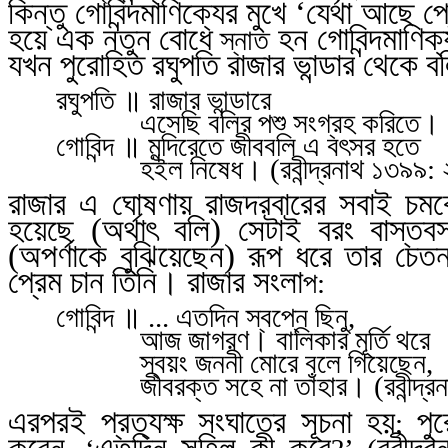
কিন্তু গোবিন্দমাণিক্যের মুখে ‘যেথা আছে
হয়ে এক নতুন বোধে
হন গোবিন্দমাণিক্
স্নাত
যখন পুরোহিত রঘুপতি রাজার ভান্ডার থেকে
রঘুপতি ॥ রাজার ভান্ডারে
এসেছি বলির পশু সংগ্রহ করিতে।
গোবিন্দ ॥ মন্দিরেতে জীববলি এ বৎসর হতে
হইল নিষেধ। (রবীন্দ্রনাথ
১৩৯৯: 
রাজার এ ঘোষণায় রাজদরবারের সবাই চমকে
হয়েছে (অর্থাৎ বলি) সেটাই বরং বাস্তব
(অপর্ণাকে বুঝিয়েছেন) রূপ ধরে তার চে
প্রেম চান তিনি। রাজার সংলা
প:
গোবিন্দ ॥ ... এতদিন স্বপ্নে ছিনু
,
আজ জাগরণ। বালিকার মূর্তি থরে
স্বয়ং জননী মোরে বলে গিয়েছেন
,
জীবরক্ত সহে না তাঁহার। (রবীন্দ্র
এরপরই প্রত্যক্ষ সংঘাতের সূচনা হয়
পু
;
করেন
এতদিন সহিল কী করে
রবীন্দ্র