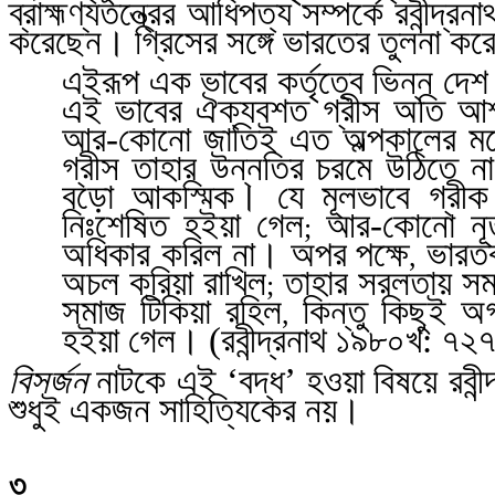
ব্রাহ্মণ্যতন্ত্রের আধিপত্য সম্পর্কে রবীন্
করেছেন। গ্রিসের সঙ্গে ভারতের তুলনা করে প
এইরূপ এক ভাবের কর্তৃত্বে ভিন্ন দে
এই ভাবের ঐক্যবশত গ্রীস অতি আশ্চর
আর-কোনো জাতিই এত অল্পকালের মধ্য
গ্রীস তাহার উন্নতির চরমে উঠিতে 
বড়ো আকস্মিক। যে মূলভাবে গ্রীক স
নিঃশেষিত হইয়া গেল
আর-কোনো নূত
;
অধিকার করিল না। অপর
পক্ষে
ভারতব
,
অচল করিয়া রাখিল
তাহার সরলতায় সম
;
সমাজ টিকিয়া রহিল
কিন্তু কিছুই অ
,
হইয়া গেল। (রবীন্দ্রনাথ
১৯৮০খ: ৭২৭
বিসর্জন
নাটকে এই ‘বদ্ধ’ হওয়া
বিষয়ে রবীন
শুধুই একজন সাহিত্যিকের নয়।
৩