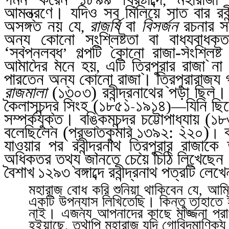
আমন্ত্রণে। যদিও সব
মিলিয়ে সাত
বার রব
অসঙ্গত নয় যে
রাজর্ষি
বা
বিসর্জন
রচনার সঙ
,
অন্য কোনো সংশ্লিষ্টতা বা বাধ্যবাধ
‘স্বপ্নলব্ধ
গল্পটি কোনো রাজা-সংশ্লিষ
’
আমাদের মনে হয়
এটি ত্রিপুরার রাজা 
,
পারতেন অন্য কোনো রাজা। ত্রিপুরারাজ্য
রাজমালা
(১৩০৩) রবীন্দ্রনাথের পড়া ছি
কৈলাসচন্দ্র সিংহ (১৮৫১
১৯১৪
যিনি ছিল
-
)—
সম্পর্কযুক্ত। বঙ্কিমচন্দ্র চট্টোপাধ্যায় (১
বলেছিলেন (প্রভাতকুমার
১৩৯২: ২২০)
ব
।
যাওয়ার পর রবীন্দ্রনাথ ত্রিপুরার রাজাকে তা
অধিকতর তথ্য জানতে চেয়ে চিঠি লিখেছেন।
বৈশাখ
১২৯৩ বঙ্গাব্দে রবীন্দ্রনাথ পত্রটি লে
মহারাজ বোধ করি শুনিয়া থাকিবেন যে
আমি 
,
একটি উপন্যাস লিখিতেছি। কিন্তু তাহাতে 
নাই। এজন্য আপনাদের কাছে মার্জ্জনা প্র
হইয়াছে
তথাপি মহারাজ যদি গোবিন্দমাণিক
,