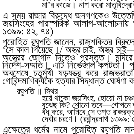
মা’র কাজে। নাশ করো মাতৃবিদ্রোহী
এ সময় রাজার বিরুদ্ধে জনগণকেও উত্তেজ
জয়সিংহের পারস্পরিক আলাপ-আলোচনায় অথব
১৩৯৯: ৪২
৭৪)
,
পুরোহিত রঘুপতি জানেন
রাজশক্তির বিরুদ্ধ
,
‘সে কাল গিয়েছে।/ অস্ত্র চাই
অস্ত্র চাই
,
অস্ত্রের জোগান দিতেও প্রস্তুত। মন্দি
নির্দেশ-সম্মতি। এটি নির্ভেজাল কপটতা
অবশেষে চতুর্মুখী ষড়যন্ত্র করে রাজভ্র
গোবিন্দমাণিক্যকে হত্যার সিদ্ধান্ত ঘোষণা 
রঘুপতি ॥ স্থির
হয়ে থাকো জয়সিংহ
,
হোয়ো না চঞ্
বুঝেছ কি
?
শোনো তবে
—
গোপনে ত
বধ করে
,
আনিবে সে তপ্ত রাজরক্
দেবীর চরণে
।
(
রবীন্দ্রনাথ
১৩৯৯: 
এক্ষেত্রে ধর্মের নামে পুরোহিত রঘুপতি 