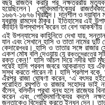
বছর রাজত্ব করার পর নক্ষত্ররায় মৃত্যু
হয়েছিলেন। গোবিন্দমাণিক্যের রাজত্বক
১৬৬৭
১৬৭৬ খ্রিষ্টাব্দ। দানশীল ও দয়াবান
-
যুবরাজ রামদেব ঠাকুর। ইতিহাসের এই উপাদা
কাহিনি উপস্থাপন করেন তা বেশ আকর্ষণীয়
এই উপন্যাসের কাহিনিতে দেখা যায়
সন্তান
,
যান এবং সেখানে হাসি ও তাতা নামের দুটি
কেদারে
র। হাসি ও তাতার সঙ্গে রাজার স
শ্ব
একশ মোষ বলি দেওয়ায় যে র
র সৃ
ক্তস্রোতে
রক্ত কেন!’ হাসি আঁচল দিয়ে নদীর ঘাট মু
পরেই হাসি প্রবল জ্বরে আক্রান্ত হয় এ
সুস্থ করতে পারেন না। হাসি প্রলাপ বকে
,
এরপর রাজা ঘোষণা করেন
এ বৎসর হইতে
, ‘
পুরোহিত রঘুপতি ও রাজার সহোদর ভাই নক
বলেন
বলিদান প্রথা বন্ধ হলে রাজ্যের বিন
,
করেন এবং গোবিন্দমাণিক্যের বদলে নক্
জনতাকেও বিদ্রোহ করতে ইন্ধন দেন। তাতা