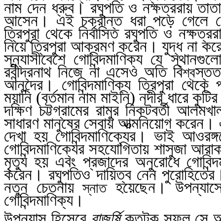
নাম দেন ধ্রুব। রঘুপতি ও নক্ষত্ররায় তাতা
আসেন। এই চক্রান্ত ধরা পড়ে গেলে সে
ত্রিপুরা থেকে নির্বাসিত রঘুপতি ও নক্ষত্
নিয়ে ত্রিপুরা আক্রমণ করেন। যুদ্ধ না করে
সন্ন্যাসীবেশে গোবিন্দমাণিক্য যে স্থান
রবীন্দ্রনাথ নিজে না এসেও অতি বি
স্তত
শ্ব
আনন্দের। গোবিন্দমাণিক্য ত্রিপুরা থেকে প
ময়ানি (বর্তমান নাম মাইনি) নদীর ধারে কুটি
দক্ষিণ চট্টগ্রামের রামুর নিকটবর্তী আল
সাধারণ মানুষের সেবায় আত্মনিয়োগ করেন। 
দেখা হয় গোবিন্দমাণিক্যের। ভাই আওরঙ্গ
গোবিন্দমাণিক্যের সহযোগিতায় শাসুজা আর
মৃত্যু হয় এবং প্রজাদের অনুরোধে গোবিন্
করেন। রঘুপতিও দায়িত্ব নেন পুরোহিতের
নতুন চেতনায়
হয়েছেন। উপন্যাসে
স্নাত
গোবিন্দমাণিক্য।
উপন্যাস হিসেবে
রাজর্ষি
কতটুকু সফল সে আ