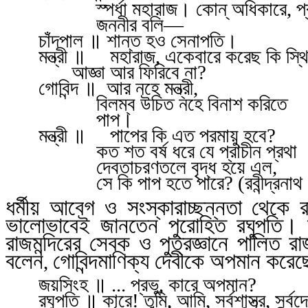
স্পর্ধা মহারাজ। কোন্ অধিকারে
,
প্
জননীর ব
লি
—
চাঁদপাল ॥
শান্ত হও সেনাপতি।
মন্ত্রী ॥
মহারাজ
,
একেবারে করেছ কি স্থ
আজ্ঞা আর ফিরিবে না
?
গোবিন্দ ॥
আর নহে মন্ত্রী
,
বিলম্ব উচিত নহে বিনাশ করিতে
পাপ।
মন্ত্রী ॥
পাপের কি এত পরমায়ু হবে
?
কত শত বর্ষ ধরে যে প্রাচীন প্রথা
দেবতাচরণতলে বৃদ্ধ হয়ে এল
,
সে কি পাপ হতে পারে
? (
রবীন্দ্রনাথ
ধর্মীয় আবেগ ও সংস্কারাচ্ছন্নতা থেকে
ভালোভাবেই জানতেন পুরোহিত রঘুপতি। ত
রাজমন্দিরের সেবক ও পুত্রজ্ঞানে পালিত
বলেন
গোবিন্দমাণিক্য দেবীকে অপমান করেছ
,
জয়সিংহ ॥ ... প্রভু
,
কারে অপমান
?
রঘুপতি ॥ কারে! তুমি
,
আমি
,
সর্বশাস্ত্র
,
সর্বদ