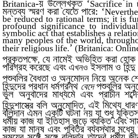
-য় উল্লেখকৃত ‘
Britanica
Sacrifice in
মন্তব্য স্মরণ করা যেতে পারে: ‘
Neverthe
be reduced to rational terms; it is f
profound significance to individua
symbolic act that establishes a relat
many peoples of the world, throughou
’
their religious life.
(
Britanica
: Onlin
প্রকৃতপক্ষে
যে নামেই অভিহিত করা হোক 
,
পরিগ্রহ করেছে এবং এ
ইসলাম ও হিন্দু 
খনও
পশুবলির বৈধতা ও অনুমোদন নিয়ে অনেক শ্লো
হিন্দুদের প্রধান ধর্মগ্রন্থ
পশুবলির অনুমো
বেদে
ভুল অনুবাদের মাধ্যমে এবং প্রাচীন
শব্
হিন্দুশাস্ত্রে বলি অনুমোদিত
এই মিথ্যে ধারণ
,
বলিদান এমন একটি ঘটনা নয় যা শুধু যুক্তিস
ধর্মীয় কাজ যা ইতিহাস জুড়ে ব্যক্তি এবং সাম
কাজ যা মানুষ এবং পবিত্র ব্যবস্থার মধ্যে
সময়ের সঙ্গে সঙ্গে বলিদান তাদের ধর্মীয় 